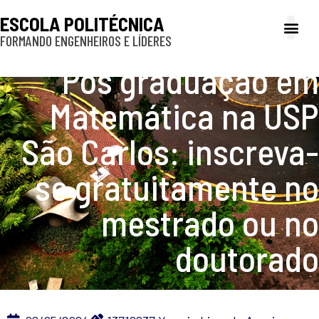
ESCOLA POLITÉCNICA
FORMANDO ENGENHEIROS E LÍDERES
A Poli
Gestão e Ad
Cultura e exte
Profissionais e
Inclusão e P
Pós graduação em
Matemática na USP
São Carlos: inscreva-
se gratuitamente no
mestrado ou no
doutorado