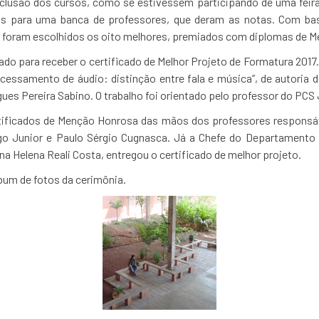
clusão dos cursos, como se estivessem participando de uma feira c
os para uma banca de professores, que deram as notas. Com ba
lho foram escolhidos os oito melhores, premiados com diplomas de 
ado para receber o certificado de Melhor Projeto de Formatura 2017
cessamento de áudio: distinção entre fala e música”, de autoria do
ues Pereira Sabino. O trabalho foi orientado pelo professor do PCS
ificados de Menção Honrosa das mãos dos professores responsáve
go Junior e Paulo Sérgio Cugnasca. Já a Chefe do Departamento
a Helena Reali Costa, entregou o certificado de melhor projeto.
bum de fotos da cerimônia.