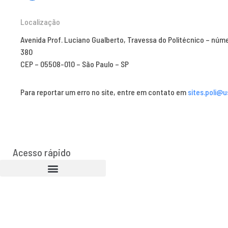
Localização
Avenida Prof. Luciano Gualberto, Travessa do Politécnico – núm
380
CEP – 05508-010 – São Paulo – SP
Para reportar um erro no site, entre em contato em
sites.poli@u
Acesso rápido