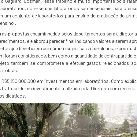
io Gagliardi Cozman, “esse trabalho é muito importante pois ra
 laboratórios; note-se que laboratórios são essenciais para o en
m um conjunto de laboratórios para ensino de graduação de primeir
ensino”.
 as propostas encaminhadas pelos departamentos para a diretoria,
recimentos, e elaborou parecer final indicando valores a serem apr
etos que beneficiem um número significativo de alunos, e com justi
m foram considerados, bem como a quantidade de contrapartida ofe
jeto também se compromete a efetuar gastos relacionados ao
ar obras.
R$5.150.000.000 em investimentos em laboratórios. Como explica 
trata-se de um investimento realizado pela Diretoria com recursos 
os didáticos.