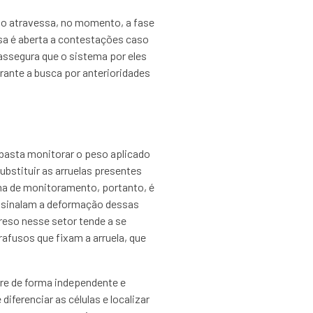
ação atravessa, no momento, a fase
isa é aberta a contestações caso
assegura que o sistema por eles
rante a busca por anterioridades
basta monitorar o peso aplicado
ubstituir as arruelas presentes
ema de monitoramento, portanto, é
assinalam a deformação dessas
reso nesse setor tende a se
afusos que fixam a arruela, que
re de forma independente e
iferenciar as células e localizar