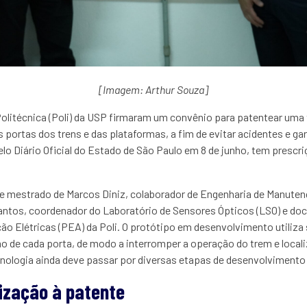
[Imagem: Arthur Souza]
olitécnica (Poli) da USP firmaram um convênio para patentear uma 
 portas dos trens e das plataformas, a
fim de evitar acidentes e g
elo Diário Oficial do Estado de São Paulo em 8 de junho, tem presc
de mestrado de Marcos Diniz, colaborador de Engenharia de Manuten
antos, coordenador do Laboratório de Sensores Ópticos (LSO) e d
o Elétricas (PEA) da Poli. O protótipo em desenvolvimento utiliza
 de cada porta, de modo a interromper a operação do trem e local
nologia ainda deve passar por diversas etapas de desenvolvimento 
lização à patente