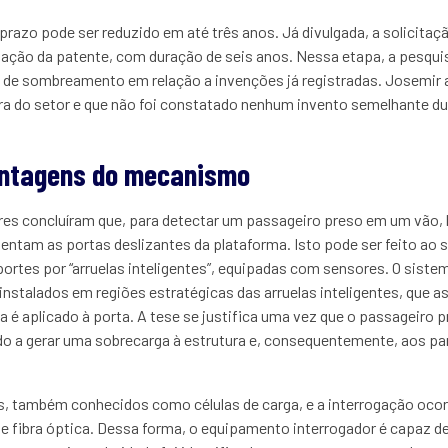
o prazo pode ser reduzido em até três anos. Já divulgada, a solicit
eitação da patente, com duração de seis anos. Nessa etapa, a pesqu
 de sombreamento em relação a invenções já registradas. Josemir 
tura do setor e que não foi constatado nenhum invento semelhante du
antagens do mecanismo
res concluíram que, para detectar um passageiro preso em um vão, 
entam as portas deslizantes da plataforma. Isto pode ser feito ao s
ortes por “arruelas inteligentes”, equipadas com sensores. O sist
nstalados em regiões estratégicas das arruelas inteligentes, que 
é aplicado à porta. A tese se justifica uma vez que o passageiro p
odo a gerar uma sobrecarga à estrutura e, consequentemente, aos par
, também conhecidos como células de carga, e a interrogação ocor
e fibra óptica. Dessa forma, o equipamento interrogador é capaz de d