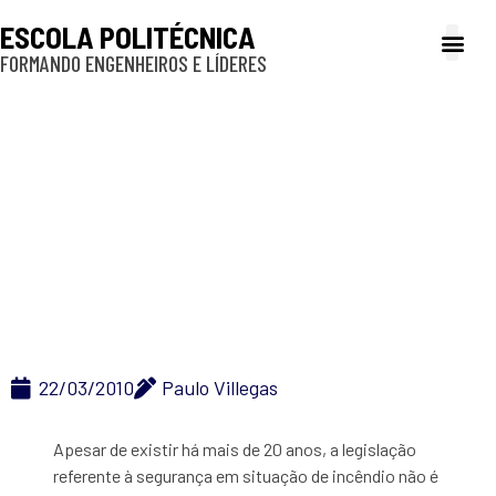
ESCOLA POLITÉCNICA
FORMANDO ENGENHEIROS E LÍDERES
A Poli
Gestão e Ad
Cultura e exte
Profissionais e
Inclusão e P
Poli é referência em
engenharia de
segurança contra
incêndio
22/03/2010
Paulo Villegas
Apesar de existir há mais de 20 anos, a legislação
referente à segurança em situação de incêndio não é