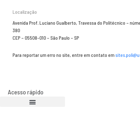
Localização
Avenida Prof. Luciano Gualberto, Travessa do Politécnico – núm
380
CEP – 05508-010 – São Paulo – SP
Para reportar um erro no site, entre em contato em
sites.poli@u
Acesso rápido