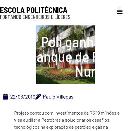
ESCOLA POLITÉCNICA
FORMANDO ENGENHEIROS E LÍDERES
A Poli
Gestão e Ad
Cultura e exte
Profissionais e
Inclusão e P
Poli ganha novo
Tanque de Provas
Numérico
22/03/2010
Paulo Villegas
Projeto contou com investimentos de R$ 10 milhões e
visa auxiliar a Petrobras a solucionar os desafios
tecnológicos na exploração de petróleo e gás na