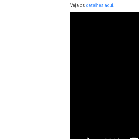
Veja os
detalhes aqui.