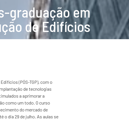
pós-graduação em
ção de Edifícios
 Edifícios (PÓS-TGP), com o
 implantação de tecnologias
timulados a aprimorar a
ção como um todo. O curso
quecimento do mercado de
é o dia 29 de julho. As aulas se