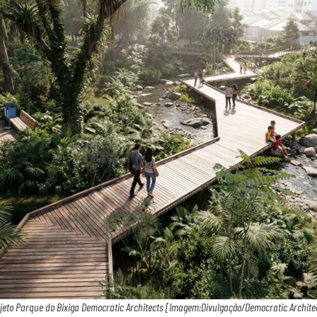
jeto Parque do Bixiga Democratic Architects [Imagem:Divulgação/Democratic Archite