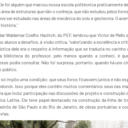
“Ele foi alguém que marcou nossa escola politécnica praticamente des
 área de estruturas que não o conheça, que não estudou pelos livros 
eve ser estudado nas áreas de mecânica do solo e geotecnia. O acerv
história.”
lar
Waldemar Coelho Hachich, do PEF, lembrou que Victor de Mello
 alunos a desafios, à visão crítica, “valorizando a excelência e c
erística dele era o respeito à informação que se traduzia no carinho 
da biblioteca do professor, pelo menos quando a conheci, é q
esse podia consultar. Não foi surpresa, portanto, quando há uns c
 público.
lo só impôs uma condição: que seus livros ficassem juntos e não esp
endonck. Isso porque eles contêm muitos comentários seus nas ma
eira que inclui participação nas discussões de projeto e construçã
rica Latina. Ele teve papel destacado na construção da linha de t
etrôs de São Paulo e do Rio de Janeiro, de obras portuárias e co
vias.