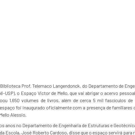
blioteca de um dos mai
 Biblioteca Prof. Telemaco Langendonck, do Departamento de Engenh
li-USP), o Espaço Victor de Mello, que vai abrigar o acervo pessoa
doou 1.650 volumes de livros, além de cerca 5 mil fascículos de
 espaço foi inaugurado oficialmente com a presença de familiares 
Mello Alessio.
tos anos no Departamento de Engenharia de Estruturas e Geotécnica 
or da Escola, José Roberto Cardoso, disse que o espaço servirá para