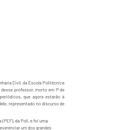
ores professores
de sua história
aria Civil, da Escola Politécnica
l desse professor, morto em 1º de
 periódicos, que agora estarão à
dele, representado no discurso de
(PEF), da Poli, e foi uma
 reverenciar um dos grandes