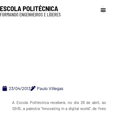
ESCOLA POLITÉCNICA
FORMANDO ENGENHEIROS E LÍDERES
A Poli
Gestão e Ad
Cultura e exte
Profissionais e
Inclusão e P
Poli recebe palestra
sobre inovação de
presidente do grupo
ParisTech
23/04/2013
Paulo Villegas
A Escola Politécnica receberá, no dia 26 de abril, às
12h15, a palestra “Innovating in a digital world”, de Yves