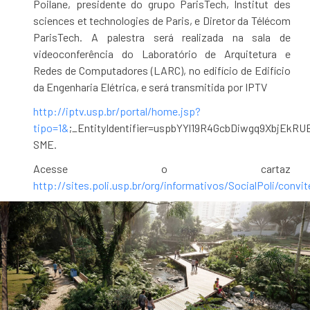
Poilane, presidente do grupo ParisTech, Institut des
sciences et technologies de Paris, e Diretor da Télécom
ParisTech. A palestra será realizada na sala de
videoconferência do Laboratório de Arquitetura e
Redes de Computadores (LARC), no edifício de Edifício
da Engenharia Elétrica, e será transmitida por IPTV
http://iptv.usp.br/portal/home.jsp?
tipo=1&
;_EntityIdentifier=uspbYYl19R4GcbDiwgq9XbjEk
SME.
Acesse o cartaz
http://sites.poli.usp.br/org/informativos/SocialPoli/convi