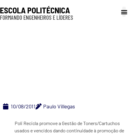
ESCOLA POLITÉCNICA
FORMANDO ENGENHEIROS E LÍDERES
A Poli
Gestão e Ad
Cultura e exte
Profissionais e
Inclusão e P
Poli Recicla promove a
Gestão de
Toners/Cartuchos
usados e vencidos
10/08/2011
Paulo Villegas
Poli Recicla promove a Gestão de Toners/Cartuchos
usados e vencidos dando continuidade à promoção de