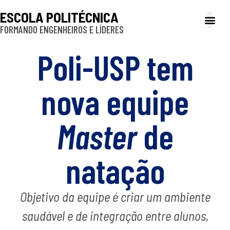
ESCOLA POLITÉCNICA
FORMANDO ENGENHEIROS E LÍDERES
A Poli
Gestão e Ad
Cultura e exte
Profissionais e
Inclusão e P
Poli-USP tem
nova equipe
Master
de
natação
Objetivo da equipe é criar um ambiente
saudável e de integração entre alunos,