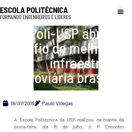
ESCOLA POLITÉCNICA
FORMANDO ENGENHEIROS E LÍDERES
A Poli
Gestão e Ad
Cultura e exte
Profissionais e
Inclusão e P
Poli-USP abraça o
desafio de melhorar a
infraestrutura
ferroviária brasileira
18/07/2016
Paulo Villegas
A Escola Politécnica da USP realizou, na manha da
sexta-feira, dia 15 de julho, o 1º Encontro