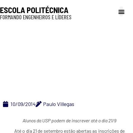
ESCOLA POLITÉCNICA
FORMANDO ENGENHEIROS E LÍDERES
A Poli
Gestão e Ad
Cultura e exte
Profissionais e
Inclusão e P
Poli-USP convoca
monitores para
Oficina de Carrinhos
de Rolimã
10/09/2014
Paulo Villegas
Alunos da USP podem de inscrever até o dia 21/9
Até o dia 21 de setembro estão abertas as inscrições de