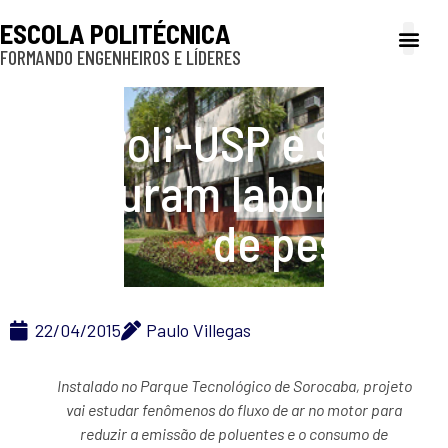
ESCOLA POLITÉCNICA
FORMANDO ENGENHEIROS E LÍDERES
A Poli
Gestão e Ad
Cultura e exte
Profissionais e
Inclusão e P
Poli-USP e Scania
inauguram laboratório
de pesquisa
22/04/2015
Paulo Villegas
Instalado no Parque Tecnológico de Sorocaba, projeto
vai estudar fenômenos do fluxo de ar no motor para
reduzir a emissão de poluentes e o consumo de