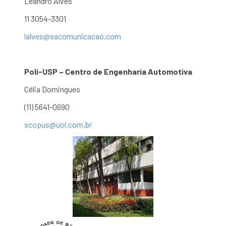
Leandro Alves
11 3054-3301
lalves@sacomunicacao.com
Poli-USP – Centro de Engenharia Automotiva
Célia Domingues
(11) 5641-0690
scopus@uol.com.br