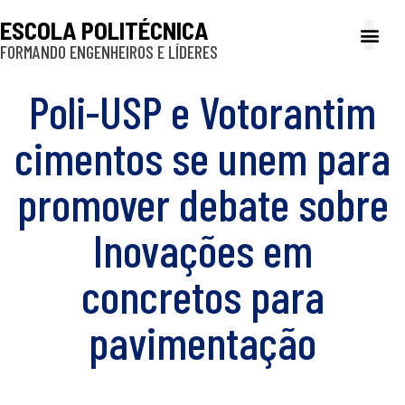
ESCOLA POLITÉCNICA
FORMANDO ENGENHEIROS E LÍDERES
A Poli
Gestão e Ad
Cultura e exte
Profissionais e
Inclusão e P
Poli-USP e Votorantim
cimentos se unem para
promover debate sobre
Inovações em
concretos para
pavimentação