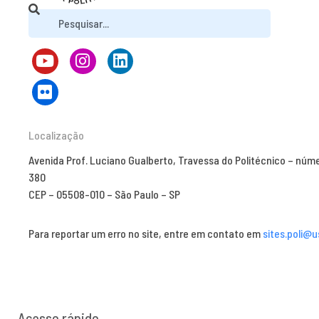
Localização
Avenida Prof. Luciano Gualberto, Travessa do Politécnico – núm
380
CEP – 05508-010 – São Paulo – SP
Para reportar um erro no site, entre em contato em
sites.poli@u
Acesso rápido