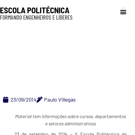
ESCOLA POLITÉCNICA
FORMANDO ENGENHEIROS E LÍDERES
A Poli
Gestão e Ad
Cultura e exte
Profissionais e
Inclusão e P
Poli-USP lança Guia
com seus serviços e
atividades
23/09/2014
Paulo Villegas
Material tem informações sobre cursos, departamentos
e setores administrativos
23 de setembro de 2014 – A Escola Politécnica da