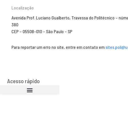
Localização
Avenida Prof. Luciano Gualberto, Travessa do Politécnico – núm
380
CEP – 05508-010 – São Paulo – SP
Para reportar um erro no site, entre em contato em
sites.poli@u
Acesso rápido