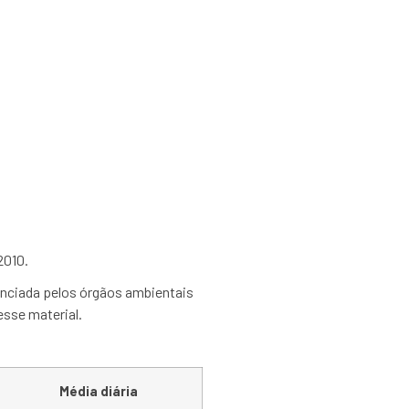
rte de 340 kg de
Pilhas e Baterias
2010.
enciada pelos órgãos ambientais
sse material.
Média diária