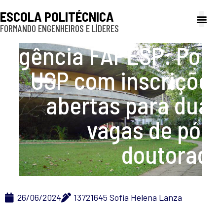
ESCOLA POLITÉCNICA
FORMANDO ENGENHEIROS E LÍDERES
A Poli
Gestão e Ad
Cultura e exte
Profissionais e
Inclusão e P
Agência FAPESP: Poli-
USP com inscrições
abertas para duas
vagas de pós-
doutorado
26/06/2024
13721645 Sofia Helena Lanza