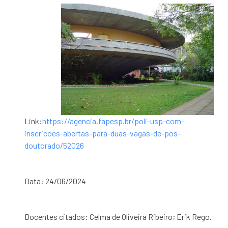
Link:
https://agencia.fapesp.br/poli-usp-com-
inscricoes-abertas-para-duas-vagas-de-pos-
doutorado/52026
Data: 24/06/2024
Docentes citados: Celma de Oliveira Ribeiro; Erik Rego.