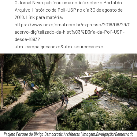
O Jornal Nexo publicou uma notícia sobre o Portal do
Arquivo Histórico da Poli-USP no dia 30 de agosto de
2018. Link para matéria:
https://www.nexojornal.com.br/expresso/2018/08/29/O-
acervo-digitalizado-da-hist%C3%B3ria-da-Poli-USP-
desde-1893?
utm_campaign=anexo&utm_source=anexo
Projeto Parque do Bixiga Democratic Architects [Imagem:Divulgação/Democratic