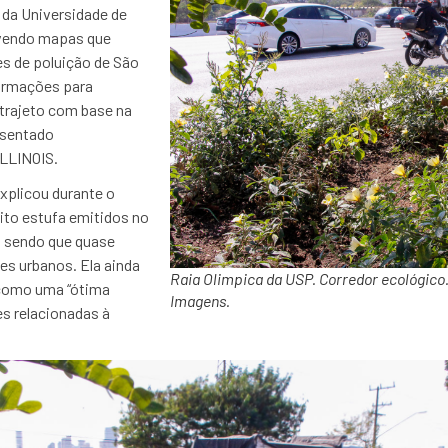
 da Universidade de
lvendo mapas que
es de poluição de São
formações para
trajeto com base na
resentado
LLINOIS.
explicou durante o
ito estufa emitidos no
 sendo que quase
es urbanos. Ela ainda
Raia Olimpica da USP. Corredor ecológico
 como uma “ótima
Imagens.
es relacionadas à