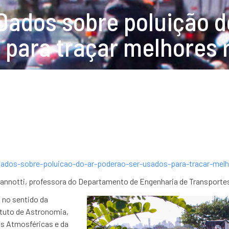
ados sobre poluição d
para traçar melhores r
dados-sobre-poluicao-do-ar-poderao-ser-usados-para-tracar-melh
iannotti, professora do Departamento de
Engenharia de Transportes
no sentido da
ituto de Astronomia,
ias Atmosféricas e da