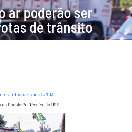
o ar poderão ser
otas de trânsito
ores-rotas-de-transito/5135
 da Escola Politécnica da USP.