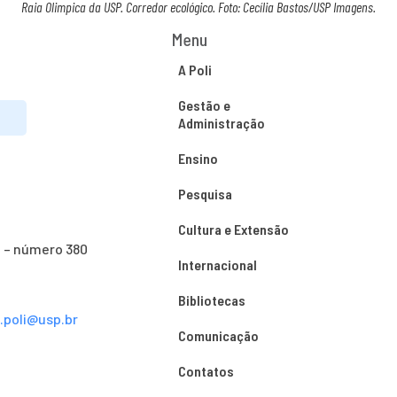
Raia Olimpica da USP. Corredor ecológico. Foto: Cecília Bastos/USP Imagens.
Menu
A Poli
Gestão e
Administração
Ensino
Pesquisa
Cultura e Extensão
o – número 380
Internacional
Bibliotecas
s.poli@usp.br
Comunicação
Contatos