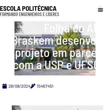
ESCOLA POLITÉCNICA
FORMANDO ENGENHEIROS E LÍDERES
A Poli
Gestão e Ad
Cultura e exte
Profissionais e
Inclusão e P
Folha do ABC:
Braskem desenvolve
projeto em parceria
com a USP e UFSCar
28/08/2024
15467451