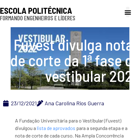
ESCOLA POLITÉCNICA
FORMANDO ENGENHEIROS E LÍDERES
A Poli
Gestão e Ad
Cultura e exte
Profissionais e
Inclusão e P
Fuvest divulga notas
de corte da 1ª fase do
vestibular 2022
23/12/2021
Ana Carolina Rios Guerra
A Fundação Universitária para o Vestibular (Fuvest)
divulgou a
lista de aprovados
para a segunda etapa e a
nota de corte de cada curso. Na Ampla Concorrência