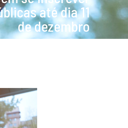
licas até dia 11
de dezembro