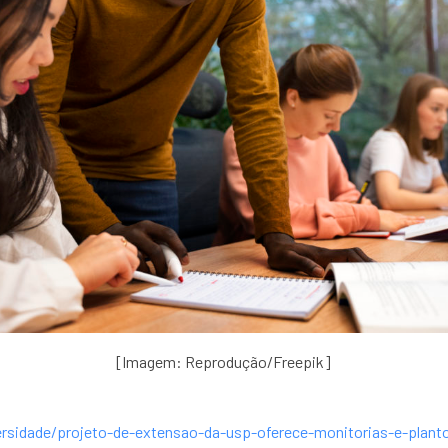
[Imagem: Reprodução/Freepik]
iversidade/projeto-de-extensao-da-usp-oferece-monitorias-e-plan