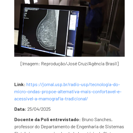
[Imagem: Reprodução/José Cruz/Agência Brasil]
Link:
https://jornal.usp.br/radio-usp/tecnologia-do-
micro-ondas-propoe-alternativa-mais-confortavel-e-
acessivel-a-mamografia-tradicional/
Data:
25/04/2025
Docente da Poli entrevistado:
Bruno Sanches,
professor do Departamento de Engenharia de Sistemas