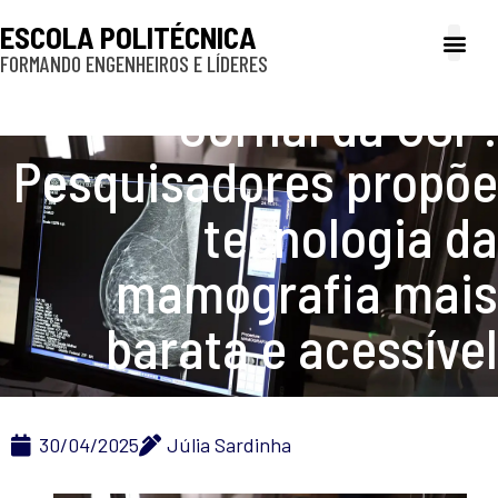
ESCOLA POLITÉCNICA
FORMANDO ENGENHEIROS E LÍDERES
A Poli
Gestão e Ad
Cultura e exte
Profissionais e
Inclusão e P
Jornal da USP:
Pesquisadores propõe
tecnologia da
mamografia mais
barata e acessível
30/04/2025
Júlia Sardinha