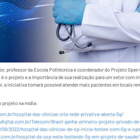
or, professor da Escola Politécnica e coordenador do Projeto Open 
ue é o projeto e a importância de sua realização para um setor com 
, a iniciativa tornará possível atender mais pacientes em locais r
 projeto na mídia:
m.br/hospital-das-clinicas-cria-rede-privativa-aberta-5g/
digital.com.br/Telecom/Brasil-ganha-primeiro-projeto-privado-
5/09/2022/hospital-das-clinicas-de-sp-inicia-testes-com-5g-e-op
s.com.br/hospital-da-usp-esta-testando-5g-em-projeto-de-saude/