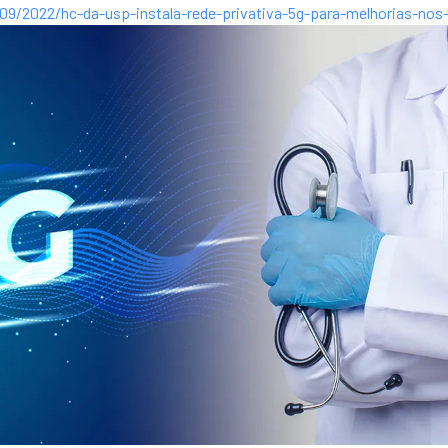
5/09/2022/hc-da-usp-instala-rede-privativa-5g-para-melhorias-nos