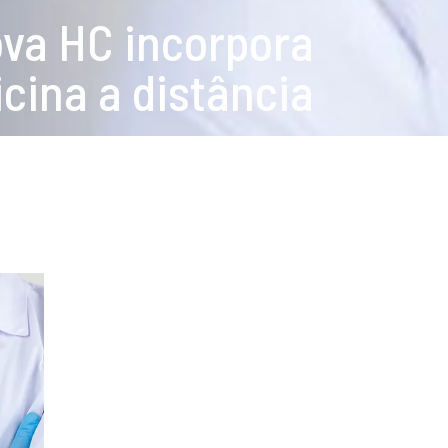
ova HC incorpora
cina a distância