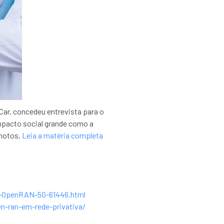
Car, concedeu entrevista para o
impacto social grande como a
emotos.
Leia a matéria completa
de-OpenRAN-5G-61446.html
en-ran-em-rede-privativa/