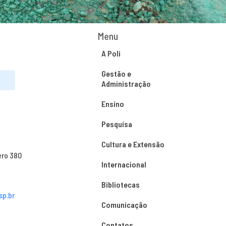
Menu
A Poli
Gestão e
Administração
Ensino
Pesquisa
Cultura e Extensão
ero 380
Internacional
Bibliotecas
sp.br
Comunicação
Contatos