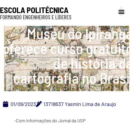
ESCOLA POLITÉCNICA
FORMANDO ENGENHEIROS E LÍDERES
A Poli
Gestão e Ad
Cultura e exte
Profissionais e
Inclusão e P
Museu do Ipiranga
oferece curso gratuito
de história da
cartografia no Brasil
01/09/2023
13718637 Yasmin Lima de Araujo
-Com informações do Jornal da USP