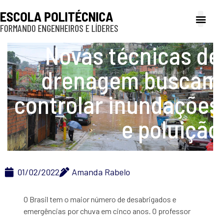
ESCOLA POLITÉCNICA
FORMANDO ENGENHEIROS E LÍDERES
A Poli
Gestão e Ad
Cultura e exte
Profissionais e
Inclusão e P
Novas técnicas de
drenagem buscam
controlar inundações
e poluição
01/02/2022
Amanda Rabelo
O Brasil tem o maior número de desabrigados e
emergências por chuva em cinco anos. O professor