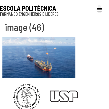
ESCOLA POLITÉCNICA
FORMANDO ENGENHEIROS E LÍDERES
A Poli
Gestão e Ad
Cultura e exte
Profissionais e
Inclusão e P
image (46)