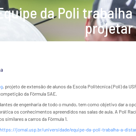
 Equipe da Poli trabalha
projetar
va
ng
, projeto de extensão de alunos da Escola Politécnica (Poli) da US
 competição da Fórmula SAE.
antes de engenharia de todo o mundo, tem como objetivo dar a opo
prática os conhecimentos apreendidos nas salas de aula. A Poli Rac
s similares a carros da Fórmula 1.
https://jornal.usp.br/universidade/equipe-da-poli-trabalha-a-dista