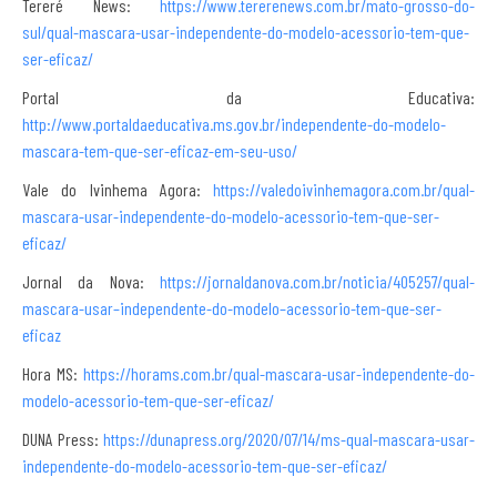
Tereré News:
https://www.tererenews.com.br/mato-grosso-do-
sul/qual-mascara-usar-independente-do-modelo-acessorio-tem-que-
ser-eficaz/
Portal da Educativa:
http://www.portaldaeducativa.ms.gov.br/independente-do-modelo-
mascara-tem-que-ser-eficaz-em-seu-uso/
Vale do Ivinhema Agora:
https://valedoivinhemagora.com.br/qual-
mascara-usar-independente-do-modelo-acessorio-tem-que-ser-
eficaz/
Jornal da Nova:
https://jornaldanova.com.br/noticia/405257/qual-
mascara-usar–independente-do-modelo–acessorio-tem-que-ser-
eficaz
Hora MS:
https://horams.com.br/qual-mascara-usar-independente-do-
modelo-acessorio-tem-que-ser-eficaz/
DUNA Press:
https://dunapress.org/2020/07/14/ms-qual-mascara-usar-
independente-do-modelo-acessorio-tem-que-ser-eficaz/