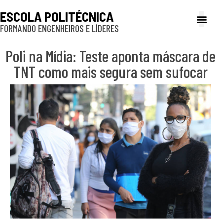
ESCOLA POLITÉCNICA
FORMANDO ENGENHEIROS E LÍDERES
A Poli
Gestão e Ad
Cultura e exte
Profissionais e
Inclusão e P
Poli na Mídia: Teste aponta máscara de
TNT como mais segura sem sufocar