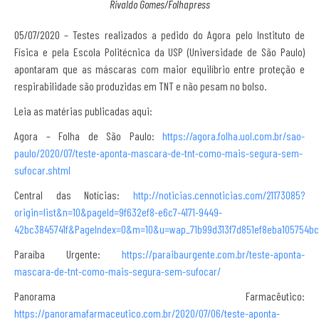
Rivaldo Gomes/Folhapress
05/07/2020 – Testes realizados a pedido do Agora pelo Instituto de
Física e pela Escola Politécnica da USP (Universidade de São Paulo)
apontaram que as máscaras com maior equilíbrio entre proteção e
respirabilidade são produzidas em TNT e não pesam no bolso.
Leia as matérias publicadas aqui:
Agora – Folha de São Paulo:
https://agora.folha.uol.com.br/sao-
paulo/2020/07/teste-aponta-mascara-de-tnt-como-mais-segura-sem-
sufocar.shtml
Central das Notícias:
http://noticias.cennoticias.com/21173085?
origin=list&n=10&pageId=9f632ef8-e6c7-4171-9449-
42bc3845741f&PageIndex=0&m=10&u=wap_71b99d313f7d851ef8eba105754b
Paraíba Urgente:
https://paraibaurgente.com.br/teste-aponta-
mascara-de-tnt-como-mais-segura-sem-sufocar/
Panorama Farmacêutico:
https://panoramafarmaceutico.com.br/2020/07/06/teste-aponta-