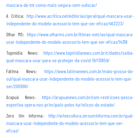
mascara-de-tnt-como-mais-segura-sem-sufocar/
A Crítica:
http://www.acritica.net/editorias/geral/qual-mascara-usar-
independente-do-modelo-acessorio-tem-que-ser-eficaz/463223/
Olhar MS:
https://www.olharms.com.br/ltimas-notcias/qual-mascara-
usar-independente-do-modelo-acessorio-tem-que-ser-eficaz/14318
Topmídia News:
https://www.topmidianews.com.br/cidades/saiba-
qual-mascara-usar-para-se-proteger-da-covid-19/131859/
Fátima News:
https://www.fatimanews.com.br/mato-grosso-do-
sul/qual-mascara-usar-independente-do-modelo-acessorio-tem-que-
ser/200996/
Arapuá News:
https://arapuanews.com.br/com-restricoes-pesca-
esportiva-opera-nos-principais-polos-turisticos-do-estado/
Zero Um Informa:
http://arteecultura.zerouminforma.com.br/qual-
mascara-usar-independente-do-modelo-acessorio-tem-que-ser-
eficaz/