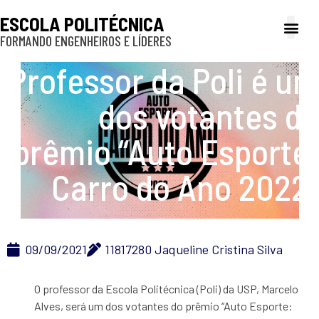
ESCOLA POLITÉCNICA
FORMANDO ENGENHEIROS E LÍDERES
A Poli
Gestão e Ad
Cultura e exte
Profissionais e
Inclusão e P
Professor da Poli é um
dos votantes do
prêmio “Auto Esporte:
Carro do Ano 2022”
09/09/2021
11817280 Jaqueline Cristina Silva
O professor da Escola Politécnica (Poli) da USP, Marcelo
Alves, será um dos votantes do prêmio “Auto Esporte: