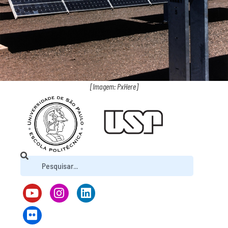
[Imagem: PxHere]