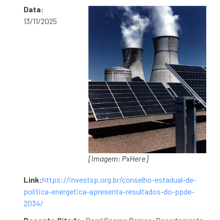
Data:
13/11/2025
[Imagem: PxHere]
Link:
https://investsp.org.br/conselho-estadual-de-
politica-energetica-apresenta-resultados-do-ppde-
2034/