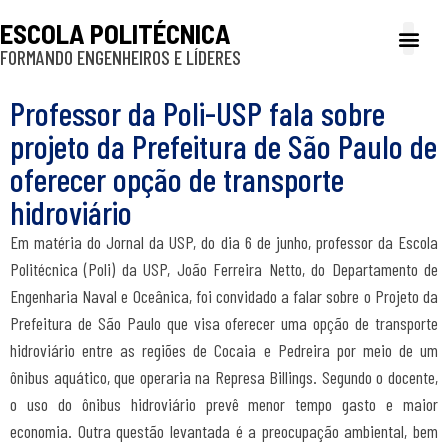
ESCOLA POLITÉCNICA
FORMANDO ENGENHEIROS E LÍDERES
A Poli
Gestão e Ad
Cultura e exte
Profissionais e
Inclusão e P
Professor da Poli-USP fala sobre
projeto da Prefeitura de São Paulo de
oferecer opção de transporte
hidroviário
Em matéria do Jornal da USP, do dia 6 de junho, professor da
Escola
Politécnica (Poli) da USP
,
João Ferreira Netto, do Departamento de
Engenharia Naval e Oceânica,
foi convidado a falar sobre o
Projeto da
Prefeitura de São Paulo que visa oferecer uma opção de transporte
hidroviário entre as regiões de Cocaia e Pedreira por meio de um
ônibus aquático, que operaria na Represa Billings. Segundo o docente,
o uso do ônibus hidroviário prevê menor tempo gasto e maior
economia. Outra questão levantada é a preocupação ambiental, bem