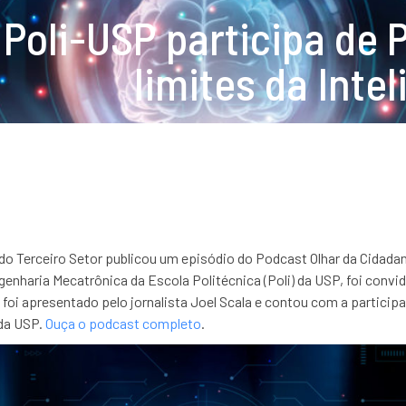
 Poli-USP participa de 
limites da Intel
 do Terceiro Setor publicou um episódio do Podcast
Olhar da Cidadan
haria Mecatrônica da Escola Politécnica (Poli) da USP, foi convida
foi apresentado pelo jornalista Joel Scala e contou com a participa
da USP.
Ouça o podcast completo
.