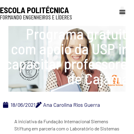
ESCOLA POLITÉCNICA
FORMANDO ENGENHEIROS E LÍDERES
A Poli
Gestão e Ad
Cultura e exte
Profissionais e
Inclusão e P
Programa gratuito
com apoio da USP irá
capacitar professores
de Cajamar
18/06/2021
Ana Carolina Rios Guerra
A iniciativa da Fundação Internacional Siemens
Stiftung em parceria com o Laboratório de Sistemas