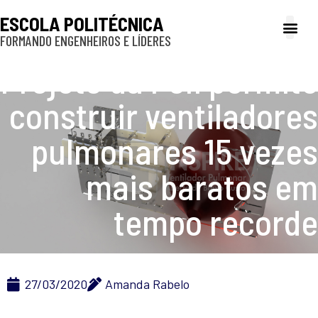
ESCOLA POLITÉCNICA
FORMANDO ENGENHEIROS E LÍDERES
A Poli
Gestão e Ad
Cultura e exte
Profissionais e
Inclusão e P
Projeto da Poli permite
construir ventiladores
pulmonares 15 vezes
mais baratos em
tempo recorde
27/03/2020
Amanda Rabelo