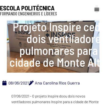
ESCOLA POLITÉCNICA
FORMANDO ENGENHEIROS E LÍDERES
A Poli
Gestão e Ad
Cultura e exte
Profissionais e
Inclusão e P
Projeto Inspire cede
dois ventiladores
pulmonares para a
cidade de Monte Alto
08/06/2021
Ana Carolina Rios Guerra
07/06/2021 – O projeto Inspire doou dois novos
ventiladores pulmonares Inspire para a cidade de Monte