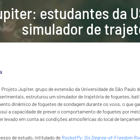
upiter: estudantes da
simulador de trajet
a
 Projeto Jupiter, grupo de extensão da Universidade de São Paulo d
rimentais, estruturou um simulador de trajetória de foguetes, bat
nto dinâmico de foguetes de sondagem durante os voos, o que gar
ssui a capacidade de prever o comportamento de foguetes por mei
er levado em conta as condições atmosféricas do local de lançame
cesso de estudo, intitulado de
RocketPy: Six Degree-of-Freedom Roc