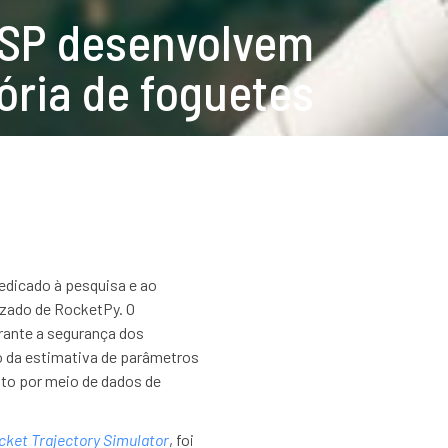
 USP desenvolvem
ória de foguetes
edicado à pesquisa e ao
izado de RocketPy. O
ante a segurança dos
o da estimativa de parâmetros
nto por meio de dados de
ket Trajectory Simulator
, foi