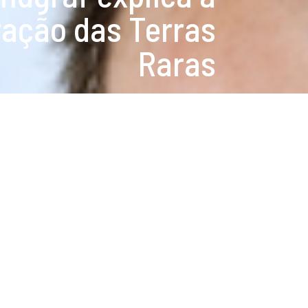
ração das Terras
Raras