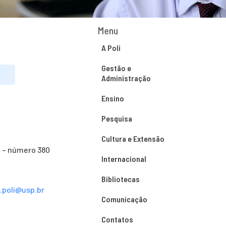
Menu
A Poli
Gestão e
Administração
Ensino
Pesquisa
Cultura e Extensão
o – número 380
Internacional
Bibliotecas
s.poli@usp.br
Comunicação
Contatos