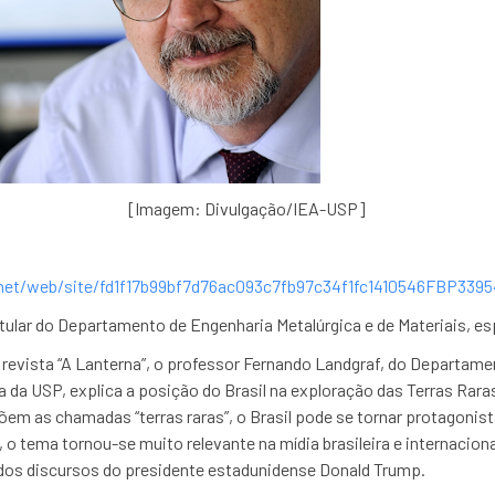
[Imagem: Divulgação/IEA-USP]
net/web/site/fd1f17b99bf7d76ac093c7fb97c34f1fc1410546FBP3395
tular do Departamento de Engenharia Metalúrgica e de Materiais, es
 revista “A Lanterna”, o professor Fernando Landgraf, do Departame
ca da USP, explica a posição do Brasil na exploração das Terras Rar
õem as chamadas “terras raras”, o Brasil pode se tornar protagonis
o tema tornou-se muito relevante na mídia brasileira e internacio
dos discursos do presidente estadunidense Donald Trump.