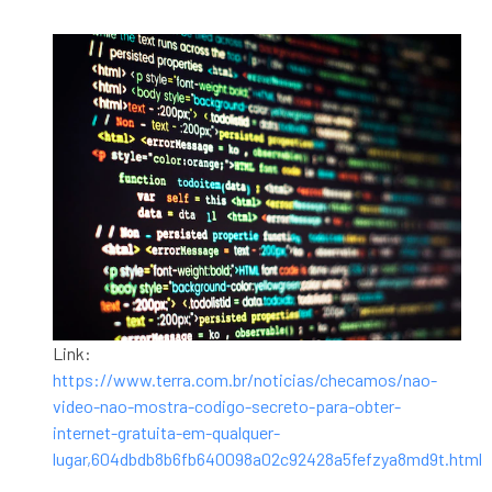
Link:
https://www.terra.com.br/noticias/checamos/nao-
video-nao-mostra-codigo-secreto-para-obter-
internet-gratuita-em-qualquer-
lugar,604dbdb8b6fb640098a02c92428a5fefzya8md9t.html