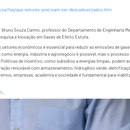
coa/faq/que-setores-precisam-ser-descarbonizados.htm
:
Bruno Souza Carmo, professor do Departamento de Engenharia Mec
squisa e Inovação em Gases de Efeito Estufa.
setores econômicos é essencial para reduzir as emissões de gases
 como energia, indústria e agronegócio é possível, mas o process
. Políticas de incentivo, como subsídios a energias limpas, podem a
ção renovável com armazenamento, hidrogênio verde, eletrificação
vernos, empresas, academia e sociedade é fundamental para viabili
OL
.