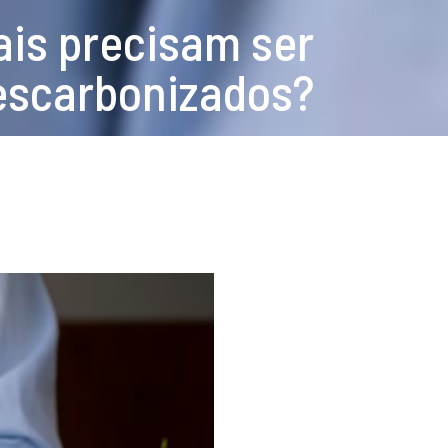
is precisam ser
escarbonizados?