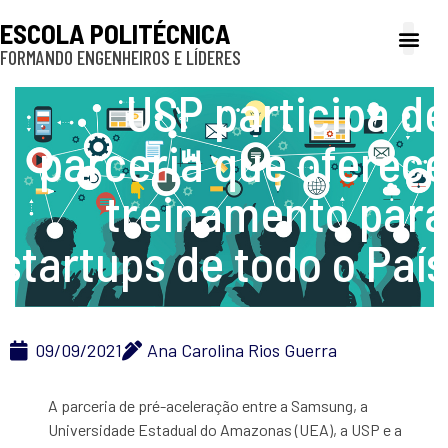
ESCOLA POLITÉCNICA
FORMANDO ENGENHEIROS E LÍDERES
A Poli
Gestão e Ad
Cultura e exte
Profissionais e
Inclusão e P
USP participa de
parceria que oferece
treinamento para
startups de todo o País
09/09/2021
Ana Carolina Rios Guerra
A parceria de pré-aceleração entre a Samsung, a
Universidade Estadual do Amazonas (UEA), a USP e a