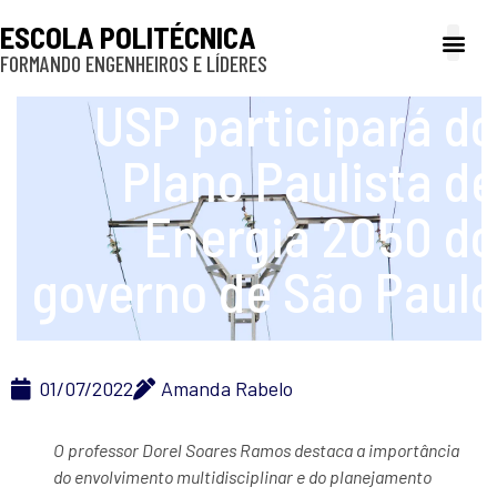
ESCOLA POLITÉCNICA
FORMANDO ENGENHEIROS E LÍDERES
A Poli
Gestão e Ad
Cultura e exte
Profissionais e
Inclusão e P
USP participará do
Plano Paulista de
Energia 2050 do
governo de São Paulo
01/07/2022
Amanda Rabelo
O professor Dorel Soares Ramos destaca a importância
do envolvimento multidisciplinar e do planejamento