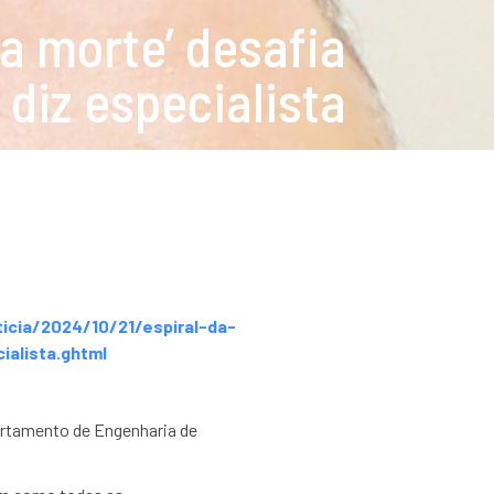
a morte’ desafia
 diz especialista
ticia/2024/10/21/espiral-da-
ialista.ghtml
rtamento de Engenharia de