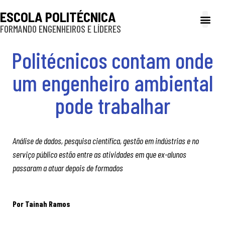
ESCOLA POLITÉCNICA
FORMANDO ENGENHEIROS E LÍDERES
A Poli
Gestão e Ad
Cultura e exte
Profissionais e
Inclusão e P
Politécnicos contam onde
um engenheiro ambiental
pode trabalhar
Análise de dados, pesquisa científica, gestão em indústrias e no
serviço público estão entre as atividades em que ex-alunos
passaram a atuar depois de formados
Por Tainah Ramos