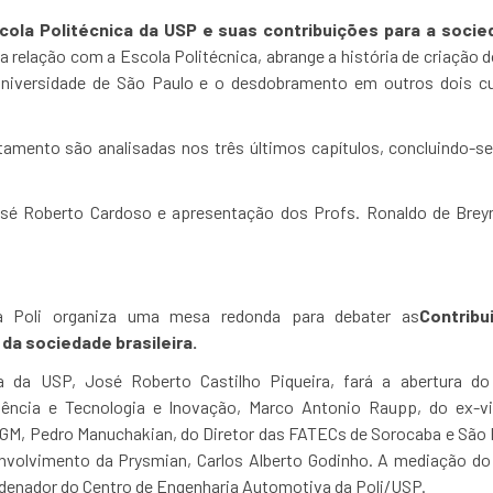
ola Politécnica da USP e suas contribuições para a socied
 relação com a Escola Politécnica, abrange a história de criação 
Universidade de São Paulo e o desdobramento em outros dois c
amento são analisadas nos três últimos capítulos, concluindo-s
José Roberto Cardoso e apresentação dos Profs. Ronaldo de Brey
a Poli organiza uma mesa redonda para debater as
Contrib
da sociedade brasileira.
ca da USP, José Roberto Castilho Piqueira, fará a abertura d
iência e Tecnologia e Inovação, Marco Antonio Raupp, do ex-vi
GM, Pedro Manuchakian, do Diretor das FATECs de Sorocaba e São R
nvolvimento da Prysmian, Carlos Alberto Godinho. A mediação do 
rdenador do Centro de Engenharia Automotiva da Poli/USP.