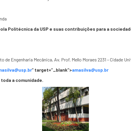
onda
la Politécnica da USP e suas contribuições para a sociedade
o de Engenharia Mecânica, Av. Prof. Mello Moraes 2231 – Cidade Uni
masilva@usp.br
” target=”_blank”>
amasilva@usp.br
a toda a comunidade.