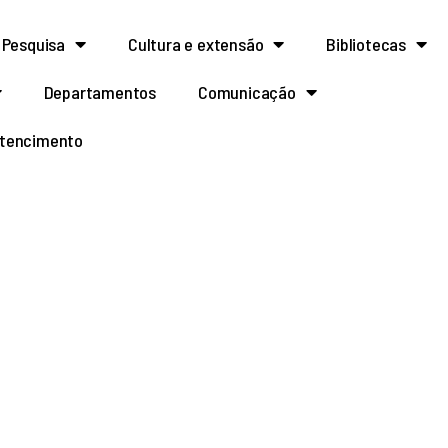
Pesquisa
Cultura e extensão
Bibliotecas
Departamentos
Comunicação
rtencimento
mental da punção
alhamento e com