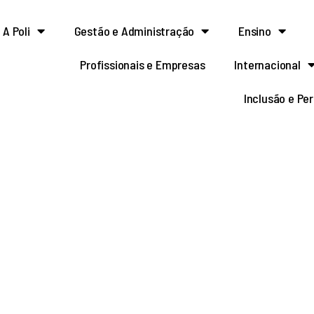
A Poli
Gestão e Administração
Ensino
Profissionais e Empresas
Internacional
Inclusão e Pe
trado | Análise experi
gumelo armadas ao cis